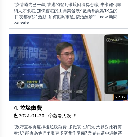
"疫情過去已一年, 香港的營商環境回復得怎樣, 未來如何吸
納人才來港, 加快香港的工商業發展? 廠商會認為18區的
'日夜都繽紛' 活動, 如何振興市道, 搞活經濟?"--now 新聞
website.
22:39
4. 垃圾徵費
2024-01-20
觀看人次: 8
"政府宣布再度押後垃圾徵費, 多做實地解說, 業界對此有何
看法? 能否為他們爭取更多空間作準備? 業界在當中遇到甚