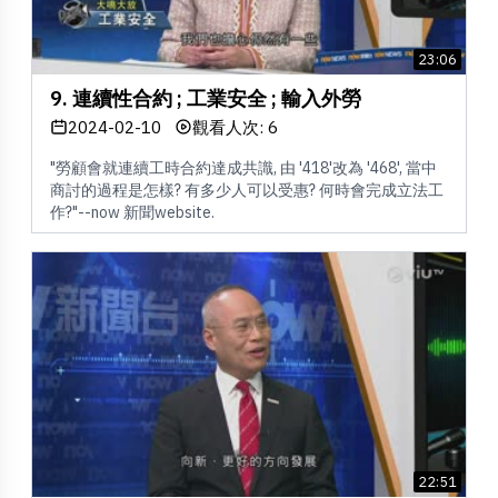
23:06
9. 連續性合約 ; 工業安全 ; 輸入外勞
2024-02-10
觀看人次: 6
"勞顧會就連續工時合約達成共識, 由 '418'改為 '468', 當中
商討的過程是怎樣? 有多少人可以受惠? 何時會完成立法工
作?"--now 新聞website.
22:51