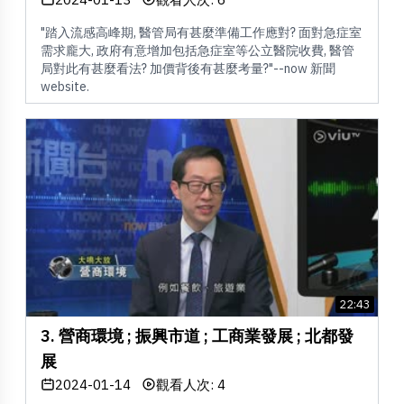
"踏入流感高峰期, 醫管局有甚麼準備工作應對? 面對急症室
需求龐大, 政府有意增加包括急症室等公立醫院收費, 醫管
局對此有甚麼看法? 加價背後有甚麼考量?"--now 新聞
website.
22:43
3. 營商環境 ; 振興市道 ; 工商業發展 ; 北都發
展
2024-01-14
觀看人次: 4