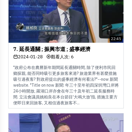
22:45
7. 延長通關 ; 振興市道 ; 盛事經濟
2024-01-28
觀看人次: 6
"政府公布在農曆新年期間延長通關時間, 除了便利市民回
鄉探親, 能否同時吸引更多旅客來港? 旅遊業界有甚麼措施
吸引過夜客? 對政府提出的盛事經濟有何看法?"--now 新聞
website. "Title on now 新聞: 年三十至年初四深圳灣口岸將
24小時開放, 羅湖口岸亦會在年三十及年初二延長服務時
間. 立法會議員姚柏良在本台節目'大鳴大放'指, 措施主要方
便即日來回旅客, 又相信過夜旅客不...