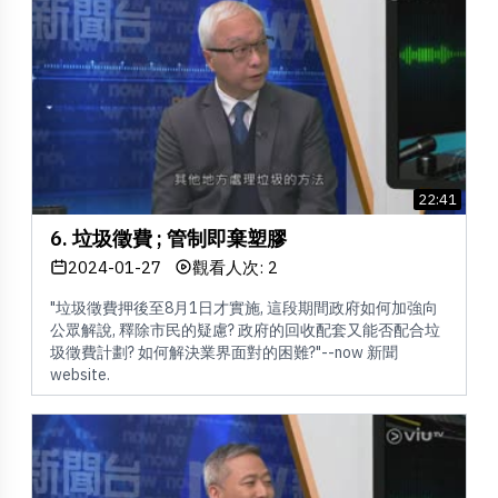
22:41
6. 垃圾徵費 ; 管制即棄塑膠
2024-01-27
觀看人次: 2
"垃圾徵費押後至8月1日才實施, 這段期間政府如何加強向
公眾解說, 釋除市民的疑慮? 政府的回收配套又能否配合垃
圾徵費計劃? 如何解決業界面對的困難?"--now 新聞
website.