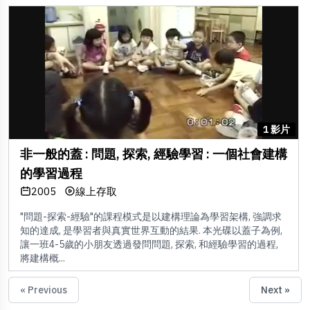
1 影片
非一般的蓋 : 問題, 探索, 經驗學習 : 一個社會建構
的學習過程
2005
線上存取
"問題-探索-經驗"的課程模式是以建構理論為學習架構, 強調求
知的達成, 是學習者與真實世界互動的結果. 本光碟以蓋子為例,
讓一班4-5歲的小朋友透過發問問題, 探索, 和經驗學習的過程,
將建構概...
« Previous
Next »