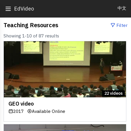
中文
EdVideo
Teaching Resources
Filter
Showing 1-10 of 87 results
22 videos
GEO video
2017
Available Online