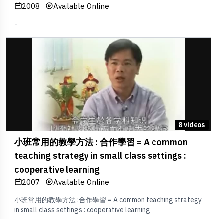
2008
Available Online
-
8 videos
小班常用的教學方法 : 合作學習 = A common
teaching strategy in small class settings :
cooperative learning
2007
Available Online
小班常用的教學方法 :合作學習 = A common teaching strategy
in small class settings : cooperative learning