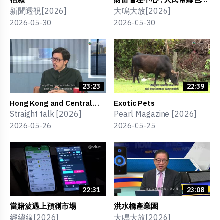
券 ; 企業來港
新聞透視[2026]
大鳴大放[2026]
2026-05-30
2026-05-30
23:23
22:39
Hong Kong and Central
Exotic Pets
Asia : New Opportunities
Straight talk [2026]
Pearl Magazine [2026]
Along the Belt and Road
2026-05-26
2026-05-25
22:31
23:08
當賭波遇上預測市場
洪水橋產業園
經緯線[2026]
大鳴大放[2026]