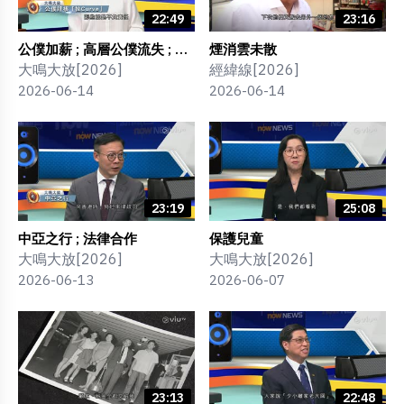
22:49
23:16
公僕加薪 ; 高層公僕流失 ; 公
煙消雲未散
僕評核「拉Curve」
大鳴大放[2026]
經緯線[2026]
2026-06-14
2026-06-14
23:19
25:08
中亞之行 ; 法律合作
保護兒童
大鳴大放[2026]
大鳴大放[2026]
2026-06-13
2026-06-07
23:13
22:48