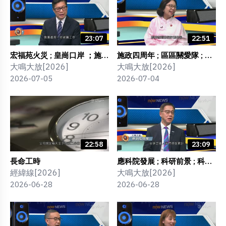
23:07
22:51
宏福苑火災 ; 皇崗口岸 ；施政
施政四周年 ; 區區關愛隊 ; 村
四周年 ；美國制裁 ；AI宣傳
屋民宿 ; 聯廈聯管 ; 流動會客
大鳴大放[2026]
大鳴大放[2026]
; 解說工作 ; 正向引導計劃
室
2026-07-05
2026-07-04
22:58
23:09
長命工時
應科院發展 ; 科研前景 ; 科研
成果
經緯線[2026]
大鳴大放[2026]
2026-06-28
2026-06-28