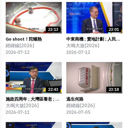
23:13
23:01
Go shoot！陀螺熱
中東商機 ; 賣地計劃 ; 人民幣
業務 ; 五年規劃
經緯線[2026]
大鳴大放[2026]
2026-07-12
2026-07-12
22:43
23:18
施政四周年 ; 大灣區養老 ; 職
逃生何路
安健 ; 地盤禁煙 ; 社福工作
大鳴大放[2026]
經緯線[2026]
2026-07-11
2026-07-05