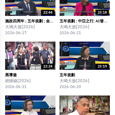
22:44
23:18
施政四周年 ; 五年規劃 ; 金融
五年規劃 ; 中亞之行; AI發展;
發展 ; 財資中心 ; 滬港融資通
北都發展; 北都融資
大鳴大放[2026]
大鳴大放[2026]
道
2026-06-27
2026-06-21
22:24
23:19
黑導遊
五年規劃
經緯線[2026]
大鳴大放[2026]
2026-06-21
2026-06-20