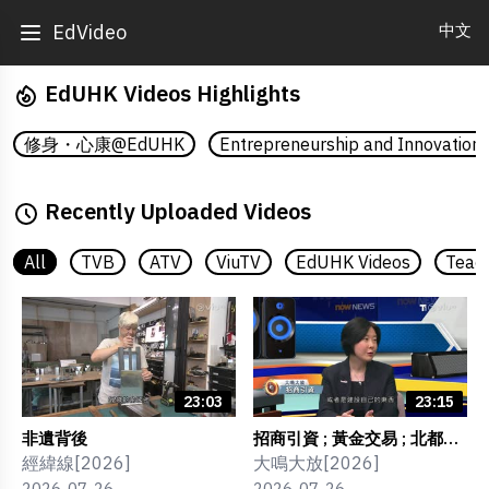
中文
EdVideo
EdUHK Videos Highlights
修身・心康@EdUHK
Entrepreneurship and Innovation 
Recently Uploaded Videos
All
TVB
ATV
ViuTV
EdUHK Videos
Teac
23:03
23:15
非遺背後
招商引資 ; 黃金交易 ; 北都發
展 ; 香港優勢
經緯線[2026]
大鳴大放[2026]
2026-07-26
2026-07-26