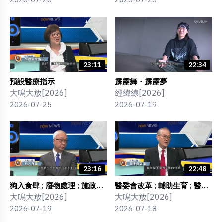
23:11
22:34
預設醫療指示
霹靂舞・霹靂夢
大鳴大放[2026]
經緯線[2026]
2026-07-25
2026-07-19
23:16
22:48
狗入食肆 ; 廢物處理 ; 施政四
醫委會改革 ; 輔助生育 ; 醫療
周年
政策 ; 藥物審批 ; 施政四周年
大鳴大放[2026]
大鳴大放[2026]
2026-07-19
2026-07-18