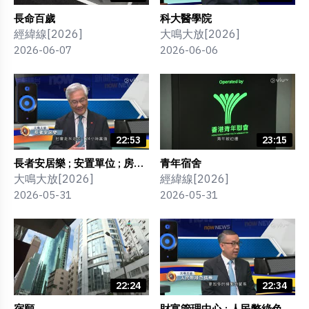
長命百歲
科大醫學院
經緯線[2026]
大鳴大放[2026]
2026-06-07
2026-06-06
22:53
23:15
長者安居樂 ; 安置單位 ; 房協
青年宿舍
發展
大鳴大放[2026]
經緯線[2026]
2026-05-31
2026-05-31
22:24
22:34
宿願
財富管理中心 ; 人民幣綠色債